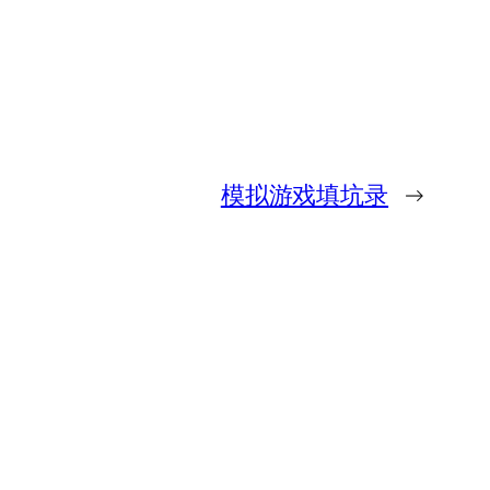
模拟游戏填坑录
→