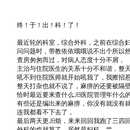
终！于！出！科！了！
最近轮的科室，综合外科，之前在综合妇
问问题时，带教依依哦哦说不出个所以
查房匆匆而过，对病人态度十分不屑，
主治与住院医生的关系十分不和谐，整
吼不到住院医师就开始吼我了，我擦招
整天打杂也就不说了，麻痹的还要被隔
恰时最近要来查什么JB医院管理年什么
有些还是编出来的麻痹，你没有就没有
连我都看不下去了，
最后两天更JB烦，来来回回我跑了三四
外科的也就算了，居然是妇科，艹，