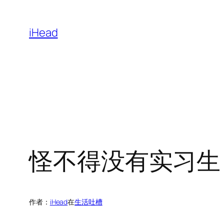
跳
至
iHead
内
容
怪不得没有实习生
作者：
iHead
在
生活吐槽