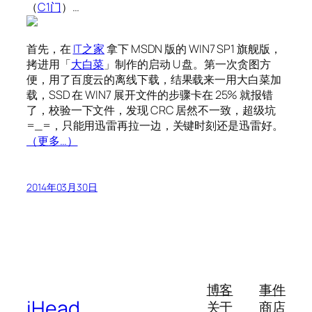
（
C1门
）…
首先，在
IT之家
拿下 MSDN 版的 WIN7 SP1 旗舰版，
拷进用「
大白菜
」制作的启动 U 盘。第一次贪图方
便，用了百度云的离线下载，结果载来一用大白菜加
载，SSD 在 WIN7 展开文件的步骤卡在 25% 就报错
了，校验一下文件，发现 CRC 居然不一致，超级坑
=_=，只能用迅雷再拉一边，关键时刻还是迅雷好。
（更多…）
2014年03月30日
博客
事件
iHead
关于
商店