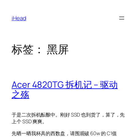
跳
至
iHead
内
容
标签：
黑屏
Acer 4820TG 拆机记 – 驱动
之殇
于是二次拆机酝酿中。刚好 SSD 也到货了，算了，先
上个 SSD 爽爽。
先晒一晒我杯具的西数盘，请围观破 60w 的 C1值