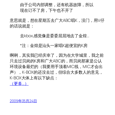
由于公司内部调整，还有机器故障，所以
现在订不了房，下午也不开了
意思就是，想在星期五去广大ABC唱K，没门，用V仔
的话说就是：
去kbox,感觉像是委委屈屈地去了金煌…
*注：金煌是汕头一家唱K超便宜的K房
啊咧，其实我已经庆幸了，因为在大学城里，我之前
只去过贝岗的K房和广大ABC的，而贝岗那家是公认
环境设备最烂的（我要用手顶着MIC线，MIC才会出
声），K-BOX的还没去过，但综合大多数人的意见，
K-BOX大体上有以下缺点：
（更多…）
2009年05月24日