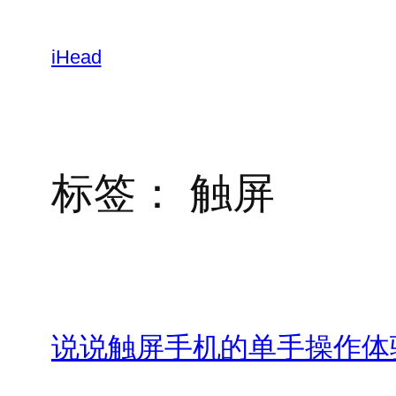
跳
至
iHead
内
容
标签：
触屏
说说触屏手机的单手操作体