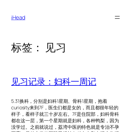
跳
至
iHead
内
容
标签：
见习
见习记录：妇科一周记
5.31换科，分别是妇科1星期、骨科1星期，抱着
curiosity来到7F，医生们都是女的，而且都很年轻的
样子，看样子就三十岁左右。7F是住院部，妇科骨科
都在这一层，第一个星期就是妇科，各种鸭梨，因为
没学过。之前就说过，荔湾中医的特色就是专治不孕