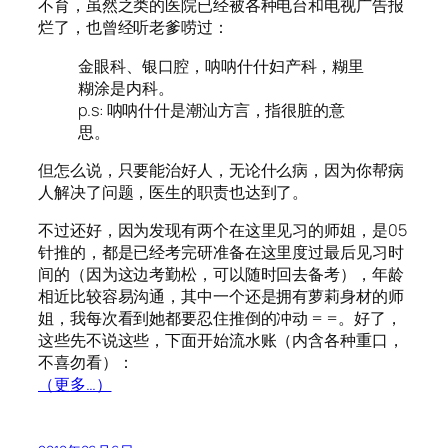
不育，虽然之类的医院已经被各种电台和电视广告报
烂了，也曾经听老爹唠过：
金眼科、银口腔，呐呐什什妇产科，糊里
糊涂是内科。
p.s: 呐呐什什是潮汕方言，指很脏的意
思。
但怎么说，只要能治好人，无论什么病，因为你帮病
人解决了问题，医生的职责也达到了。
不过还好，因为发现有两个在这里见习的师姐，是05
针推的，都是已经考完研准备在这里度过最后见习时
间的（因为这边考勤松，可以随时回去备考），年龄
相近比较容易沟通，其中一个还是拥有萝莉身材的师
姐，我每次看到她都要忍住推倒的冲动 = =。好了，
这些先不说这些，下面开始流水账（内含各种重口，
不喜勿看）：
（更多…）