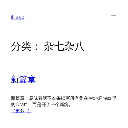
跳
至
iHead
内
容
分类：
杂七杂八
新篇章
新篇章，意味着我不准备续写所有叠在 WordPress 里
的 Draft ，而是开了一个新坑。
（更多…）