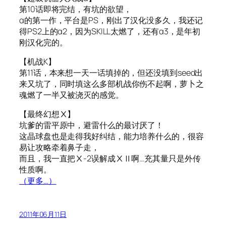
第10话即将完结，有坑的欲望，
α的第一作，平台是PS，刚出了汉化没多久，我还记
得PS2上的α2，因为SKILL太燃了，还有α3，是年初
刚汉化完的。
【机战K】
第11话，本来想一天一话填掉的，但还没填到seed出
来又坑了，同时填这么多部机战你伤不起啊，萝卜之
魂燃了一半又被浇灭的感觉。
【最终幻想Ⅹ】
坑爹的雷平原中，避雷什么的最讨厌了！
这晶球盘也是走得我好纠结，能力培养什么的，很容
易让攻略牵着鼻子走，
而且，我一直把Ⅹ-2误解成ⅩⅡ啊…充其量只是外传
性质啊。
（更多…）
2011年06月11日