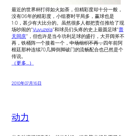
最近的世界杯打得如火如荼，但精彩度却十分一般，
没有06年的精彩度，小组赛时平局多，赢球也是
1:0，甚少有大比分的。虽然很多人都把责任推给了现
场吵闹的“
Vuvuzela
”和球员们头疼的史上最圆足球“
普
天同庆
”，但也许是当今功利足球的盛行，大开阔斧不
再，铁桶阵一个接着一个，
中场组织不再，
四年前阿
根廷那种连续70几脚倒脚破门的流畅配合也已然是个
传说。
（更多…）
2010年07月16日
动力