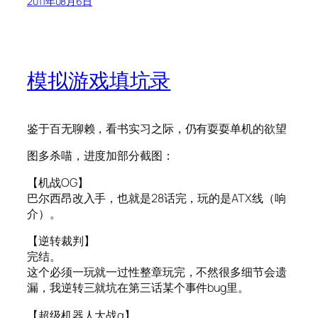
2011年08月6日
模拟游戏填坑录
鉴于百无聊赖，看书实习之际，仍有耍耍单机的欲望
图多杀喵，进度加部分截图：
【机战OG】
巴尔西昂改入手，也就是28话完，玩的是ATX线（响
介）。
【逆转裁判】
完结。
这个必须一玩就一过性整章玩完，不然很多细节会遗
漏，我逆转三就坑在第三话某个事件bug里。
【超级机器人大战α】